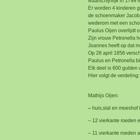
waarschijnlijk in 1799 i
Er worden 4 kinderen ge
de schoenmaker Jacobu
wederom met een schoen
Paulus Oijen overlijdt 
Zijn vrouw Petronella
Joannes heeft op dat mom
Op 28 april 1856 versch
Paulus en Petronella b
Elk deel is 600 gulden
Hier volgt de verdeling:
Mathijs Oijen:
–
huis,stal en moeshof 
– 12 vierkante roeden 
– 11 vierkante roeden 