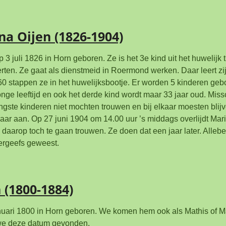
na Oijen (1826-1904)
p 3 juli 1826 in Horn geboren. Ze is het 3e kind uit het huwelijk
rten. Ze gaat als dienstmeid in Roermond werken. Daar leert zi
60 stappen ze in het huwelijksbootje. Er worden 5 kinderen ge
onge leeftijd en ook het derde kind wordt maar 33 jaar oud. Miss
ngste kinderen niet mochten trouwen en bij elkaar moesten bli
ar aan. Op 27 juni 1904 om 14.00 uur ’s middags overlijdt Mari
daarop toch te gaan trouwen. Ze doen dat een jaar later. Allebe
vergeefs geweest.
 (1800-1884)
nuari 1800 in Horn geboren. We komen hem ook als Mathis of Ma
 we deze datum gevonden.