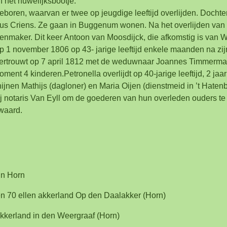
n het huwelijksbootje.
boren, waarvan er twee op jeugdige leeftijd overlijden. Dochter
s Criens. Ze gaan in Buggenum wonen. Na het overlijden van 
maker. Dit keer Antoon van Moosdijck, die afkomstig is van W
op 1 november 1806 op 43- jarige leeftijd enkele maanden na zij
 hertrouwt op 7 april 1812 met de weduwnaar Joannes Timmerma
ent 4 kinderen.Petronella overlijdt op 40-jarige leeftijd, 2 jaar
ijnen Mathijs (dagloner) en Maria Oijen (dienstmeid in ’t Haten
ij notaris Van Eyll om de goederen van hun overleden ouders te
 waard.
in Horn
en 70 ellen akkerland Op den Daalakker (Horn)
akkerland in den Weergraaf (Horn)