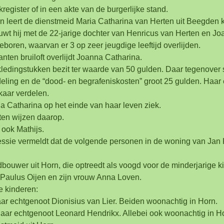
register of in een akte van de burgerlijke stand.
rn leert de dienstmeid Maria Catharina van Herten uit Beegden 
ouwt hij met de 22-jarige dochter van Henricus van Herten en 
boren, waarvan er 3 op zeer jeugdige leeftijd overlijden.
ten bruiloft overlijdt Joanna Catharina.
 kledingstukken bezit ter waarde van 50 gulden. Daar tegenover
ling en de “dood- en begrafeniskosten” groot 25 gulden. Haa
kaar verdelen.
a Catharina op het einde van haar leven ziek.
en wijzen daarop.
t ook Mathijs.
ssie vermeldt dat de volgende personen in de woning van Jan 
dbouwer uit Horn, die optreedt als voogd voor de minderjarige 
Paulus Oijen en zijn vrouw Anna Loven.
e kinderen:
aar echtgenoot Dionisius van Lier. Beiden woonachtig in Horn.
 haar echtgenoot Leonard Hendrikx. Allebei ook woonachtig in H