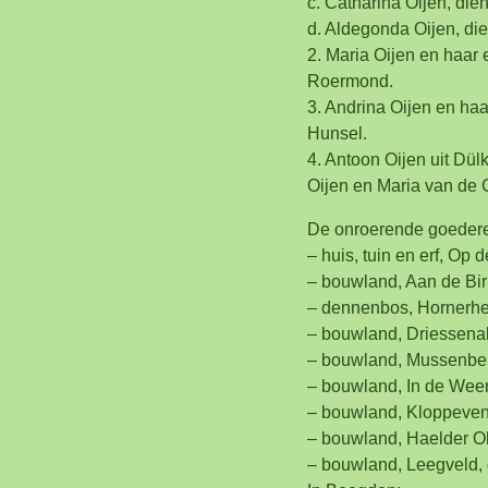
c. Catharina Oijen, die
d. Aldegonda Oijen, die
2. Maria Oijen en haar
Roermond.
3. Andrina Oijen en ha
Hunsel.
4. Antoon Oijen uit Dülk
Oijen en Maria van de 
De onroerende goederen
– huis, tuin en erf, Op
– bouwland, Aan de Bir
– dennenbos, Hornerhe
– bouwland, Driessenak
– bouwland, Mussenbe
– bouwland, In de Weer
– bouwland, Kloppeven
– bouwland, Haelder O
– bouwland, Leegveld, 