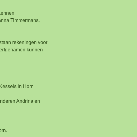
kennen.
Joanna Timmermans.
 staan rekeningen voor
r erfgenamen kunnen
Kessels in Horn
kinderen Andrina en
orn.