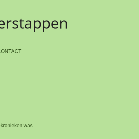
Verstappen
CONTACT
iekronieken was