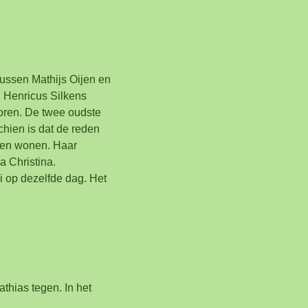
 tussen Mathijs Oijen en
j Henricus Silkens
boren. De twee oudste
chien is dat de reden
jven wonen. Haar
a Christina.
i op dezelfde dag. Het
thias tegen. In het