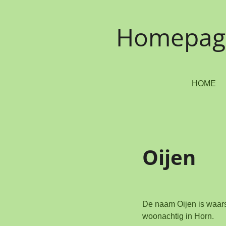
Ga
direct
Homepage 
naar
de
hoofdinhoud
HOME
Oijen
De naam Oijen is waarsc
woonachtig in Horn.